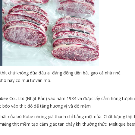
hịt chứ không đùa đâu ạ đáng đồng tiền bát gạo cả nhà nhé.
khô hay có mùi từ vân mỡ.
kubee Co., Ltd (Nhật Bản) vào năm 1984 và được lấy cảm hứng từ ph
t béo vào thịt đỏ để tăng hương vị và độ mềm.
 nhất của bò Kobe nhưng giá thành chỉ bằng một nửa. Chất lượng thịt t
miếng thịt mềm tạo cảm giác tan chảy khi thưởng thức. Meltique bee