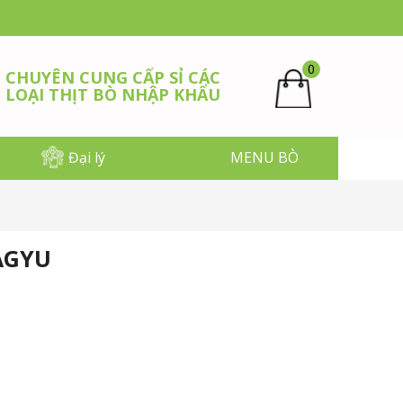
0
CHUYÊN CUNG CẤP SỈ CÁC
LOẠI THỊT BÒ NHẬP KHẨU
Đại lý
MENU BÒ
AGYU