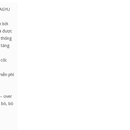
WAGYU
n bởi
à được
 thống
 tăng
 cốc
miễn phí
– over
i bò, bò