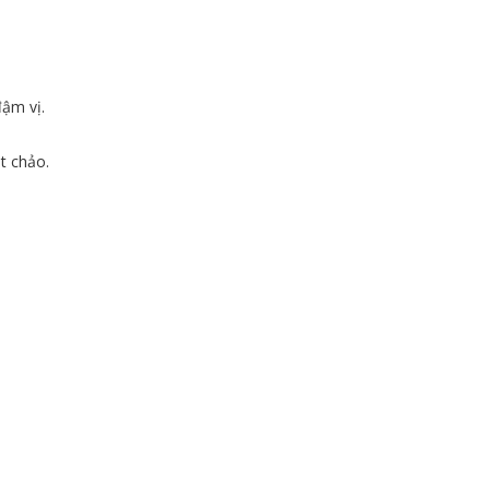
đậm vị.
t chảo.