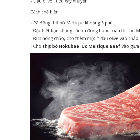
- Dầu olive , tiêu xay nhuyễn
Cách chế biến :
- Rã đông thịt bò Meltique khoảng 3 phút
- Đặc biệt bạn không cần rã đông hoàn toàn thịt bò 
- Đun nóng chảo, cho thêm một ít dầu olive vào chảo
- Cho
thịt bò Hokubee Úc Meltique Beef
vào giữa 