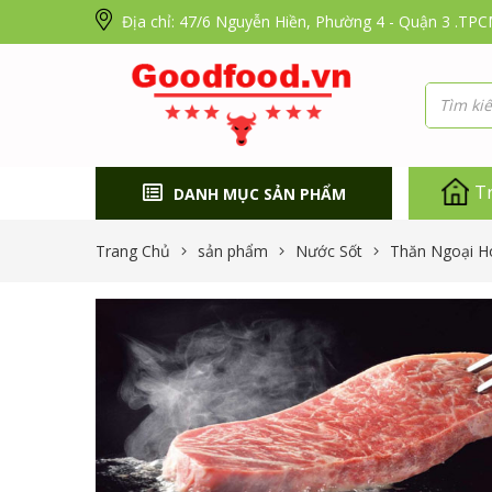
Địa chỉ: 47/6 Nguyễn Hiền, Phường 4 - Quận 3 .TP
T
DANH MỤC SẢN PHẨM
Trang Chủ
sản phẩm
Nước Sốt
Thăn Ngoại 