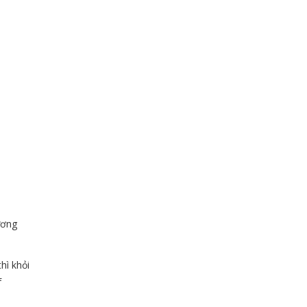
ương
hì khỏi
f