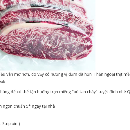
nhiều vân mỡ hơn, do vậy có hương vị đậm đà hơn. Thăn ngoại thịt m
teak
nhàng để có thể tận hưởng trọn miếng "bò tan chảy" tuyệt đỉnh nhé 
n ngon chuẩn 5* ngay tại nhà
Striploin )