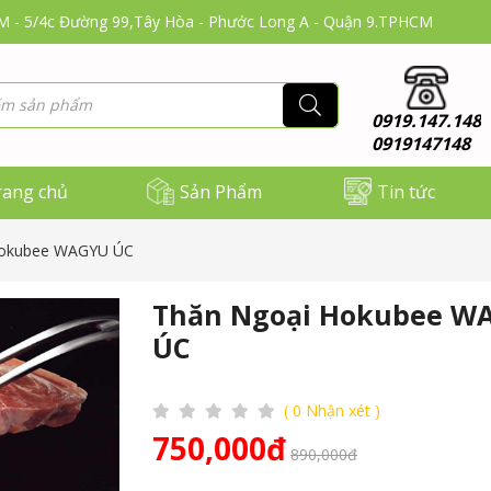
CM - 5/4c Đường 99,Tây Hòa - Phước Long A - Quận 9.TPHCM
0919.147.148
0919147148
rang chủ
Sản Phẩm
Tin tức
Hokubee WAGYU ÚC
Thăn Ngoại Hokubee W
ÚC
( 0 Nhận xét )
750,000đ
890,000đ