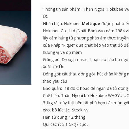
Thông tin sản phẩm : Thăn Ngoại Hokubee 
ÚC
Nhãn hiệu: Hokubee
Meltique
được phát triể
Hokubee Co., Ltd (Nhật Bản) vào năm 1984 v
lấy cảm hứng từ phương pháp ẩm thực truyền
của Pháp “Pique” đưa chất béo vào thịt đỏ để
hương vị và độ mềm.
Giống bò: Droughmaster Loại cao cấp bò ngủ
Xuất xứ: Úc
Đóng gói: cắt thái, đóng gói, hút chân không 
theo yêu cầu
Bảo quản: -18 độ C hoặc để ngăn đá tủ đông
Chế biến: Thăn Ngoại bò Hokubee WAGYU ÚC
3.1kg rất dày thịt nên rất phù hợp các món gỏ
xào, bò lúc lắc, Steak. vv
Hạn sử dụng: 12 tháng
Qui cách : 3.1-5kg / cục .