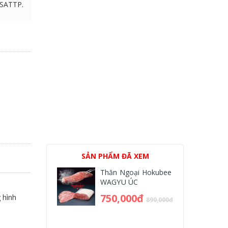
VSATTP.
SẢN PHẨM ĐÃ XEM
Thăn Ngoại Hokubee
WAGYU ÚC
750,000đ
 hình
890,000đ