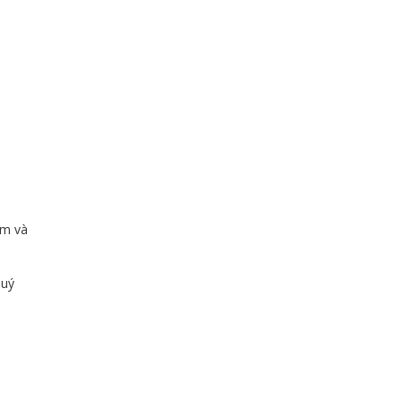
ềm và
Quý