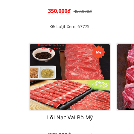
350,000đ
450,000đ
Lượt Xem: 67775
6%
Lõi Nạc Vai Bò Mỹ