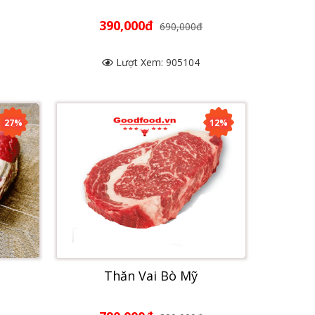
390,000đ
690,000đ
Lượt Xem: 905104
27%
12%
Thăn Vai Bò Mỹ