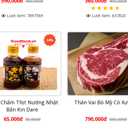
590,000đ
360,000đ
660,000đ
490,000đ
Lượt Xem: 7897569
Lượt Xem: 637820
24%
 Chấm Thịt Nướng Nhật
Thăn Vai Bò Mỹ Có X
Bản Kin Dare
65,000đ
790,000đ
85,000đ
850,000đ