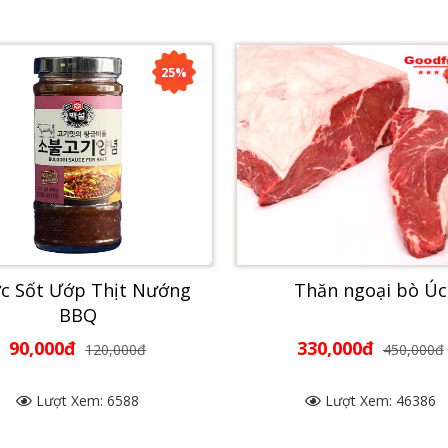
25%
c Sốt Ướp Thịt Nướng
Thăn ngoại bò Úc
BBQ
90,000đ
330,000đ
120,000đ
450,000đ
Lượt Xem: 6588
Lượt Xem: 46386