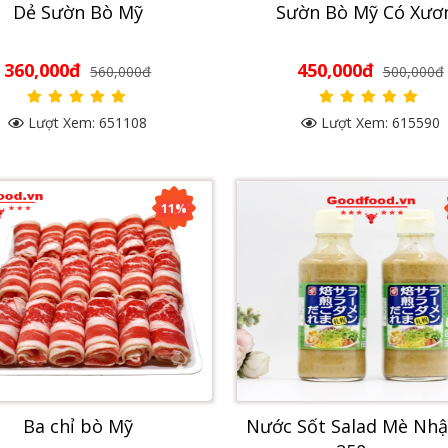
Dẻ Sườn Bò Mỹ
Sườn Bò Mỹ Có Xươ
360,000đ
450,000đ
560,000đ
500,000đ
Lượt Xem: 651108
Lượt Xem: 615590
11%
Ba chỉ bò Mỹ
Nước Sốt Salad Mè Nhậ