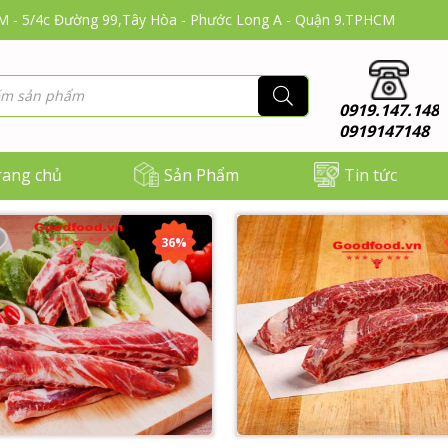
CM - 5/4c Đường 99,Tây Hòa - Phước Long A - Quận 9.TPHCM
0919.147.148
0919147148
rang chủ
Sản Phẩm
Tin tức
36%