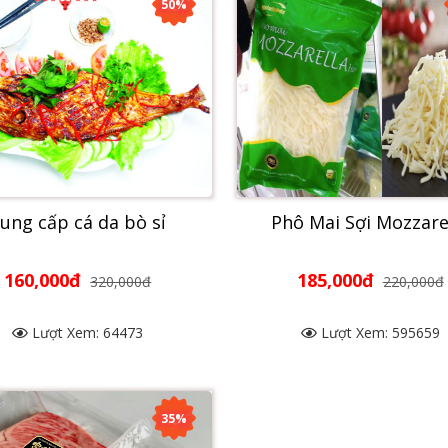
50%
ung cấp cá da bò sỉ
Phô Mai Sợi Mozzare
160,000đ
185,000đ
320,000đ
220,000đ
Lượt Xem: 64473
Lượt Xem: 595659
35%