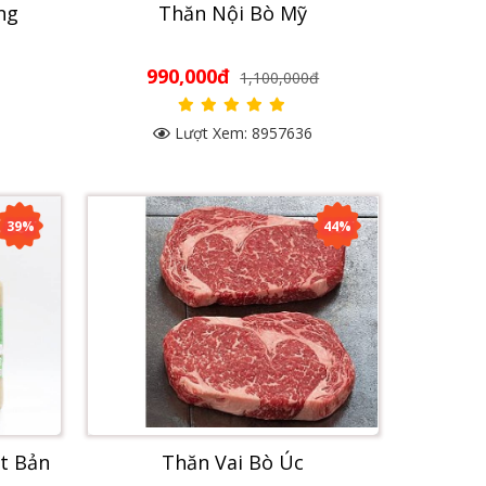
ng
Thăn Nội Bò Mỹ
990,000đ
1,100,000đ
Lượt Xem: 8957636
39%
44%
t Bản
Thăn Vai Bò Úc