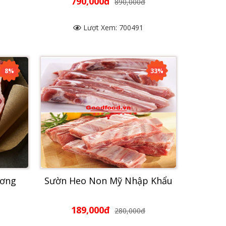
790,000đ
890,000đ
Lượt Xem: 700491
8%
33%
ương
Sườn Heo Non Mỹ Nhập Khẩu
189,000đ
280,000đ