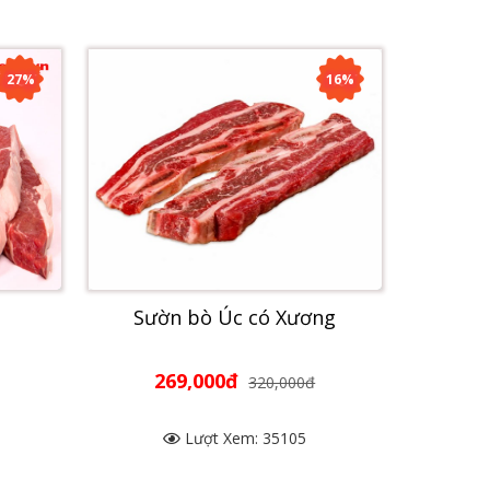
27%
16%
Sườn bò Úc có Xương
269,000đ
320,000đ
Lượt Xem: 35105