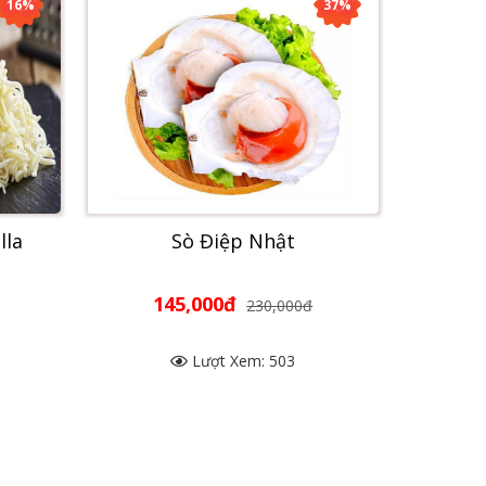
16%
37%
lla
Sò Điệp Nhật
145,000đ
230,000đ
Lượt Xem: 503