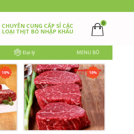
0
CHUYÊN CUNG CẤP SỈ CÁC
LOẠI THỊT BÒ NHẬP KHẨU
Đại lý
MENU BÒ
10%
10%