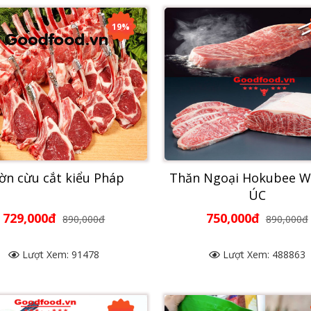
19%
ờn cừu cắt kiểu Pháp
Thăn Ngoại Hokubee 
ÚC
729,000đ
750,000đ
890,000đ
890,000đ
Lượt Xem: 91478
Lượt Xem: 488863