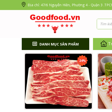
Địa chỉ: 47/6 Nguyễn Hiền, Phường 4 - Quận 3 .TP
T
DANH MỤC SẢN PHẨM
24%