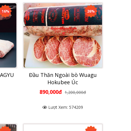
16%
26%
WAGYU
Đầu Thăn Ngoài bò Wuagu
Hokubee Úc
890,000đ
1,200,000đ
Lượt Xem: 574209