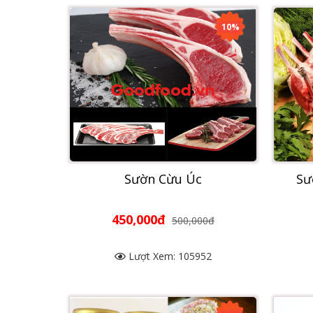
10%
Sườn Cừu Úc
Sư
450,000đ
500,000đ
Lượt Xem: 105952