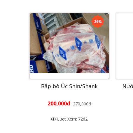
26%
Bắp bò Úc Shin/Shank
Nướ
200,000đ
270,000đ
Lượt Xem: 7262