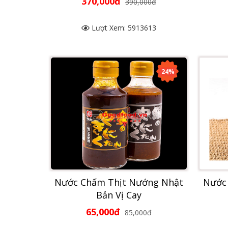
370,000đ
390,000đ
Lượt Xem: 5913613
24%
Nước Chấm Thịt Nướng Nhật
Nước
Bản Vị Cay
65,000đ
85,000đ