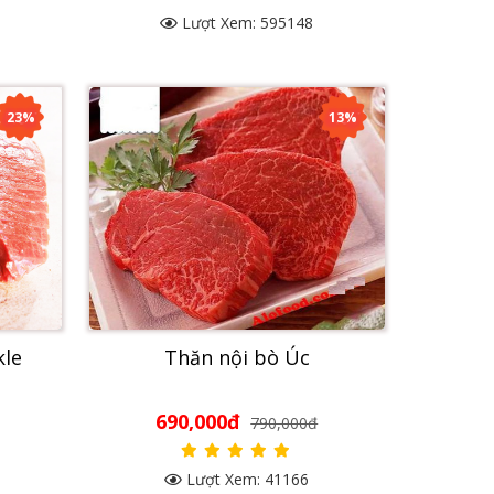
Lượt Xem: 595148
23%
13%
kle
Thăn nội bò Úc
690,000đ
790,000đ
Lượt Xem: 41166