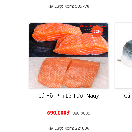
Lượt Xem: 585778
22%
Cá Hồi Phi Lê Tươi Nauy
Cá
690,000đ
880,000đ
Lượt Xem: 221836