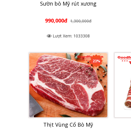
Sườn bò Mỹ rút xương
990,000đ
1,300,000đ
Lượt Xem: 1033308
23%
Thịt Vùng Cổ Bò Mỹ