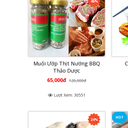
46%
Muối Ướp Thịt Nướng BBQ
C
Thảo Dược
65,000đ
120,000đ
Lượt Xem: 30551
HOT
24%