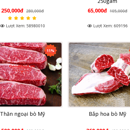
250gam
250,000đ
65,000đ
280,000đ
105,000đ
Lượt Xem: 58980010
Lượt Xem: 609196
11%
Thăn ngoại bò Mỹ
Bắp hoa bò Mỹ