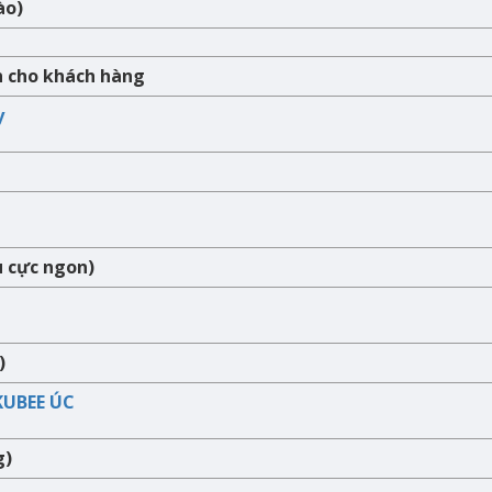
ào)
h cho khách hàng
y
u cực ngon)
)
KUBEE ÚC
g)