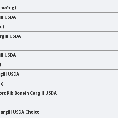
, nướng)
ill USDA
u)
rgill USDA
ill USDA
)
gill USDA
u)
rt Rib Bonein Cargill USDA
Cargill USDA Choice