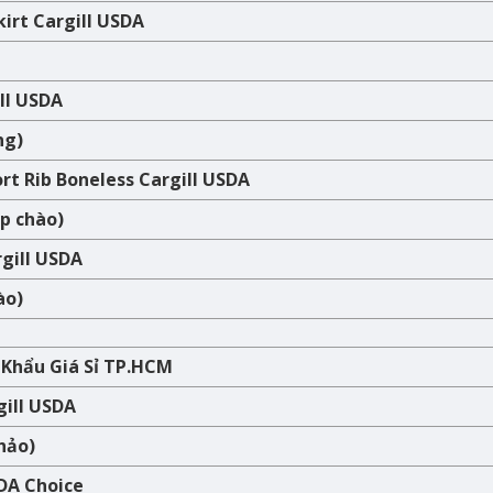
irt Cargill USDA
ll USDA
ng)
rt Rib Boneless Cargill USDA
p chào)
rgill USDA
ào)
Khẩu Giá Sỉ TP.HCM
gill USDA
hảo)
SDA Choice