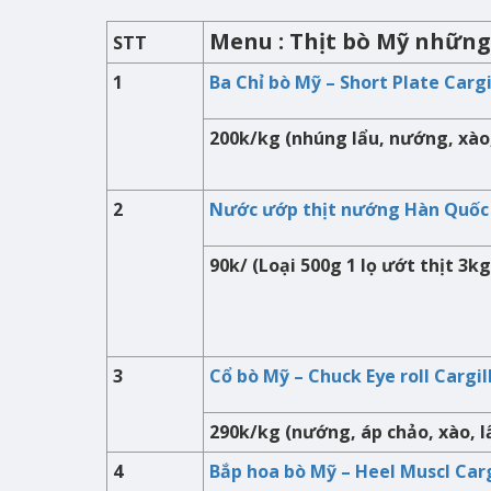
Menu : Thịt bò Mỹ những
STT
1
Ba Chỉ bò Mỹ – Short Plate Carg
200k/kg (nhúng lẩu, nướng, xào
2
Nước ướp thịt nướng Hàn Quố
90k/ (Loại 500g 1 lọ ướt thịt 3kg
3
Cổ bò Mỹ – Chuck Eye roll Cargi
290k/kg (nướng, áp chảo, xào, l
4
Bắp hoa bò Mỹ – Heel Muscl Car