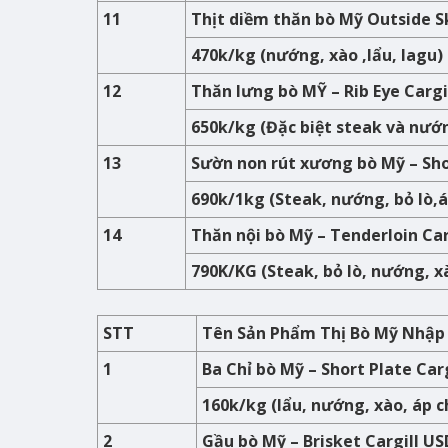
11
Thịt diềm thăn bò Mỹ Outside Sk
470k/kg (nướng, xào ,lẩu, lagu)
12
Thăn lưng bò MỸ – Rib Eye Cargi
650k/kg (Đặc biệt steak và nướ
13
Sườn non rút xương bò Mỹ – Sho
690k/1kg (Steak, nướng, bỏ lò,á
14
Thăn nội bò Mỹ – Tenderloin Ca
790K/KG (Steak, bỏ lò, nướng, x
STT
Tên Sản Phẩm Thị Bò Mỹ Nhập 
1
Ba Chỉ bò Mỹ – Short Plate Car
160k/kg (lẩu, nướng, xào, áp c
2
Gầu bò Mỹ – Brisket Cargill U