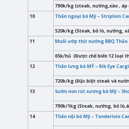
790k/kg (steak, nướng,xào , áp
10
Thăn ngoại bò Mỹ – Striploin Ca
520k/kg (Steak, bỏ lò, nướng, x
11
Muối ướp thịt nướng BBQ Thảo
65k/hủ (Được chế biến 12 loại t
12
Thăn lưng bò MỸ – Rib Eye Cargi
720k/kg (Đặc biệt steak và nướ
13
Sườn non rút xương bò Mỹ – Sho
790k/1kg (Steak, nướng, bỏ lò,á
14
Thăn nội bò Mỹ – Tenderloin Ca