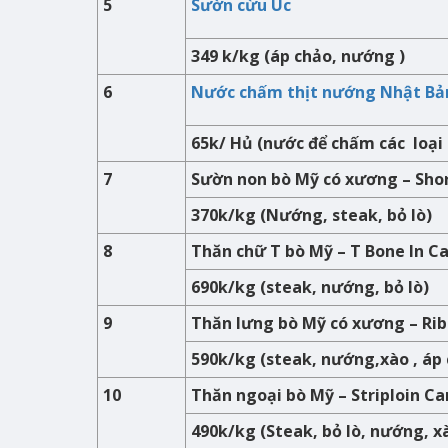
5
Sườn cừu Úc
349 k/kg (áp chảo, nướng )
6
Nước chấm thịt nướng Nhật Bả
65k/ Hủ (nước để chấm các loại
7
Sườn non bò Mỹ có xương – Shor
370k/kg (Nướng, steak, bỏ lò)
8
Thăn chữ T bò Mỹ – T Bone In Ca
690k/kg (steak, nướng, bỏ lò)
9
Thăn lưng bò Mỹ có xương – Rib 
590k/kg (steak, nướng,xào , áp
10
Thăn ngoại bò Mỹ – Striploin Ca
490k/kg (Steak, bỏ lò, nướng, x