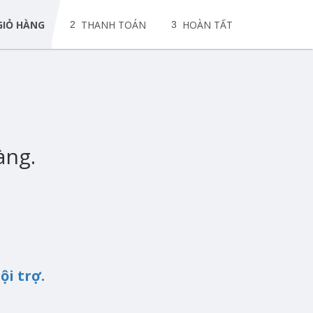
GIỎ HÀNG
THANH TOÁN
HOÀN TẤT
2
3
àng.
ội trợ.