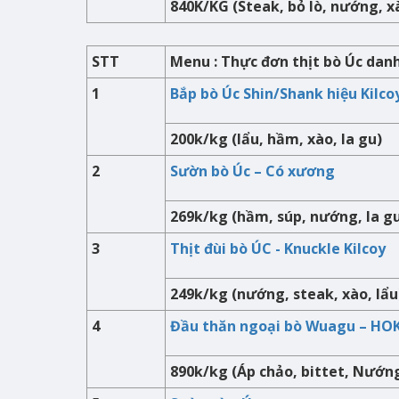
840K/KG (Steak, bỏ lò, nướng, x
STT
Menu : Thực đơn thịt bò Úc dan
1
Bắp bò Úc Shin/Shank hiệu Kilco
200k/kg (lẩu, hầm, xào, la gu)
2
Sườn bò Úc – Có xương
269k/kg (hầm, súp, nướng, la g
3
Thịt đùi bò ÚC - Knuckle Kilcoy
249k/kg (nướng, steak, xào, lẩu
4
Đầu thăn ngoại bò Wuagu – HO
890k/kg (Áp chảo, bittet, Nướn