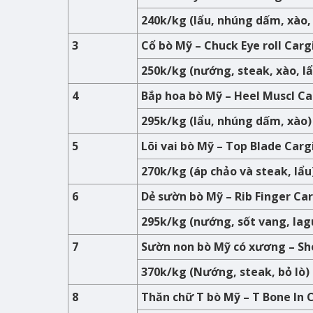
240k/kg (lẩu, nhúng dấm, xào
3
Cổ bò Mỹ – Chuck Eye roll Carg
250k/kg (nướng, steak, xào, lẩ
4
Bắp hoa bò Mỹ – Heel Muscl Ca
295k/kg (lẩu, nhúng dấm, xào)
5
Lõi vai bò Mỹ – Top Blade Carg
270k/kg (áp chảo và steak, lẩu
6
Dẻ sườn bò Mỹ – Rib Finger Car
295k/kg (nướng, sốt vang, lag
7
Sườn non bò Mỹ có xương – Sho
370k/kg (Nướng, steak, bỏ lò)
8
Thăn chữ T bò Mỹ – T Bone In 