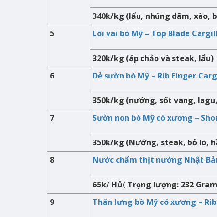
340k/kg (lẩu, nhúng dấm, xào, b
5
Lõi vai bò Mỹ – Top Blade Cargi
320k/kg (áp chảo và steak, lẩu)
6
Dẻ sườn bò Mỹ – Rib Finger Carg
350k/kg (nướng, sốt vang, lagu,
7
Sườn non bò Mỹ có xương – Shor
350k/kg (Nướng, steak, bỏ lò, 
8
Nước chấm thịt nướng Nhật Bản
65k/ Hủ( Trọng lượng: 232 Gram
9
Thăn lưng bò Mỹ có xương – Rib