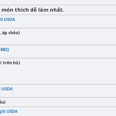
 món thích dễ làm nhất.
ill USDA
, áp chảo)
c BBQ
/ trên hủ)
ll USDA
ẩu)
gill USDA