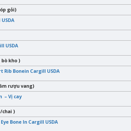
óp gỏi)
ll USDA
ill USDA
 bò kho )
t Rib Bonein Cargill USDA
hầm rượu vang)
 – Vị cay
/chai )
 Eye Bone In Cargill USDA