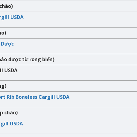
 chào)
rgill USDA
ào)
 Dược
hảo dược từ rong biển)
ll USDA
ng)
rt Rib Boneless Cargill USDA
p chào)
rgill USDA