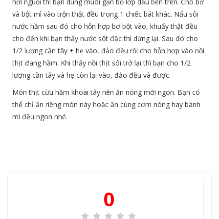
hơi nguội thì bạn dùng muôi gạn bỏ lớp dầu bên trên. Cho bơ
và bột mì vào trộn thật đều trong 1 chiếc bát khác. Nấu sôi
nước hầm sau đó cho hỗn hợp bơ bột vào, khuấy thật đều
cho đến khi bạn thấy nước sốt đặc thì dừng lại. Sau đó cho
1/2 lượng cần tây + hẹ vào, đảo đều rồi cho hỗn hợp vào nồi
thịt đang hầm. Khi thấy nồi thịt sôi trở lại thì bạn cho 1/2
lượng cần tây và hẹ còn lại vào, đảo đều và được.
Món thịt cừu hầm khoai tây nên ăn nóng mới ngon. Bạn có
thể chỉ ăn riêng món này hoặc ăn cùng cơm nóng hay bánh
mì đều ngon nhé.
0