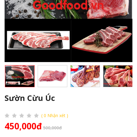
Sườn Cừu Úc
( 0 Nhận xét )
450,000đ
500,000đ