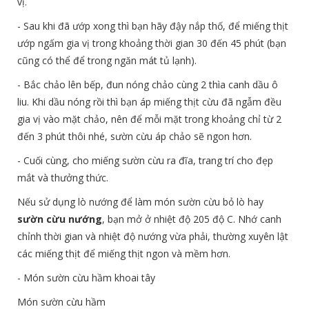
vị.
- Sau khi đã ướp xong thì bạn hãy đậy nắp thố, để miếng thịt
ướp ngấm gia vị trong khoảng thời gian 30 đến 45 phút (bạn
cũng có thể để trong ngăn mát tủ lạnh).
- Bắc chảo lên bếp, đun nóng chảo cùng 2 thìa canh dầu ô
liu. Khi dầu nóng rồi thì bạn áp miếng thịt cừu đã ngẫm đều
gia vị vào mặt chảo, nên để mỗi mặt trong khoảng chỉ từ 2
đến 3 phút thôi nhé, sườn cừu áp chảo sẽ ngon hơn.
- Cuối cùng, cho miếng sườn cừu ra đĩa, trang trí cho đẹp
mắt và thưởng thức.
Nếu sử dụng lò nướng để làm món sườn cừu bỏ lò hay
sườn cừu nướng
, bạn mở ở nhiệt độ 205 độ C. Nhớ canh
chỉnh thời gian và nhiệt độ nướng vừa phải, thường xuyên lật
các miếng thịt để miếng thịt ngon và mềm hơn.
- Món sườn cừu hầm khoai tây
Món sườn cừu hầm