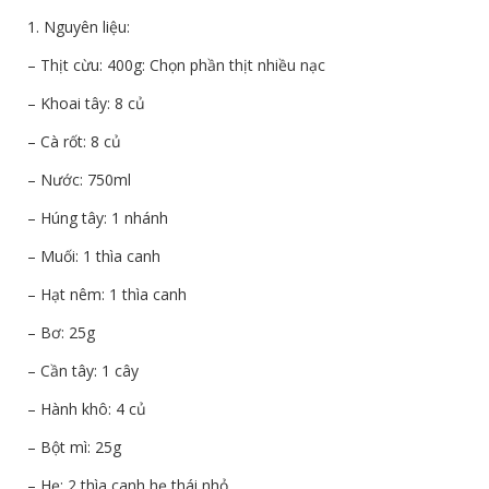
1. Nguyên liệu:
– Thịt cừu: 400g: Chọn phần thịt nhiều nạc
– Khoai tây: 8 củ
– Cà rốt: 8 củ
– Nước: 750ml
– Húng tây: 1 nhánh
– Muối: 1 thìa canh
– Hạt nêm: 1 thìa canh
– Bơ: 25g
– Cần tây: 1 cây
– Hành khô: 4 củ
– Bột mì: 25g
– Hẹ: 2 thìa canh hẹ thái nhỏ