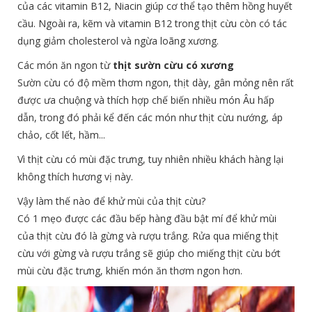
của các vitamin B12, Niacin giúp cơ thể tạo thêm hồng huyết
cầu. Ngoài ra, kẽm và vitamin B12 trong thịt cừu còn có tác
dụng giảm cholesterol và ngừa loãng xương.
Các món ăn ngon từ
thịt sườn cừu có xương
Sườn cừu có độ mềm thơm ngon, thịt dày, gân mỏng nên rất
được ưa chuộng và thích hợp chế biến nhiều món Âu hấp
dẫn, trong đó phải kể đến các món như thịt cừu nướng, áp
chảo, cốt lết, hầm...
Vì thịt cừu có mùi đặc trưng, tuy nhiên nhiều khách hàng lại
không thích hương vị này.
Vậy làm thế nào để khử mùi của thịt cừu?
Có 1 mẹo được các đầu bếp hàng đầu bật mí để khử mùi
của thịt cừu đó là gừng và rượu trắng. Rửa qua miếng thịt
cừu với gừng và rượu trắng sẽ giúp cho miếng thịt cừu bớt
mùi cừu đặc trưng, khiến món ăn thơm ngon hơn.