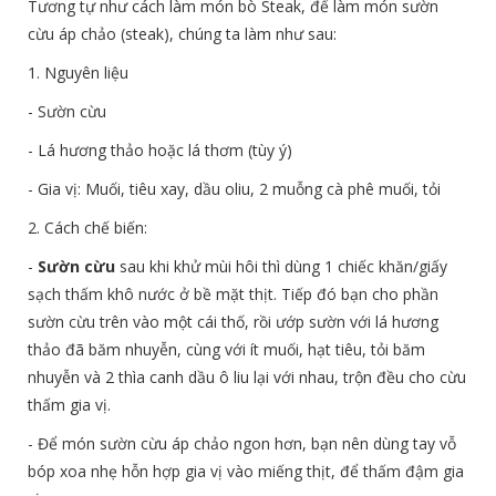
Tương tự như cách làm món bò Steak, để làm món sườn
cừu áp chảo (steak), chúng ta làm như sau:
1. Nguyên liệu
- Sườn cừu
- Lá hương thảo hoặc lá thơm (tùy ý)
- Gia vị: Muối, tiêu xay, dầu oliu, 2 muỗng cà phê muối, tỏi
2. Cách chế biến:
-
Sườn cừu
sau khi khử mùi hôi thì dùng 1 chiếc khăn/giấy
sạch thấm khô nước ở bề mặt thịt. Tiếp đó bạn cho phần
sườn cừu trên vào một cái thố, rồi ướp sườn với lá hương
thảo đã băm nhuyễn, cùng với ít muối, hạt tiêu, tỏi băm
nhuyễn và 2 thìa canh dầu ô liu lại với nhau, trộn đều cho cừu
thấm gia vị.
- Để món sườn cừu áp chảo ngon hơn, bạn nên dùng tay vỗ
bóp xoa nhẹ hỗn hợp gia vị vào miếng thịt, để thấm đậm gia