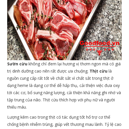
Sườn cừu
không chỉ đem lại hương vị thơm ngon mà có giá
trị dinh dưỡng cao nên rất được ưa chuộng.
Thịt cừu
là
nguồn cung cấp rất tốt về chất sắt vì chất sắt trong thịt ở
dạng heme là dạng cơ thể dễ hấp thụ, cải thiện việc đưa oxy
tới các cơ, bổ sung năng lượng, cải thiện khả năng ghi nhớ và
tập trung của não. Thịt cừu thích hợp với phụ nữ và người
thiếu máu.
Lượng kẽm cao trong thịt có tác dụng tốt hổ trợ cơ thể
chống bệnh nhiễm trùng, giúp vết thương mau lành. Tỷ lệ cao